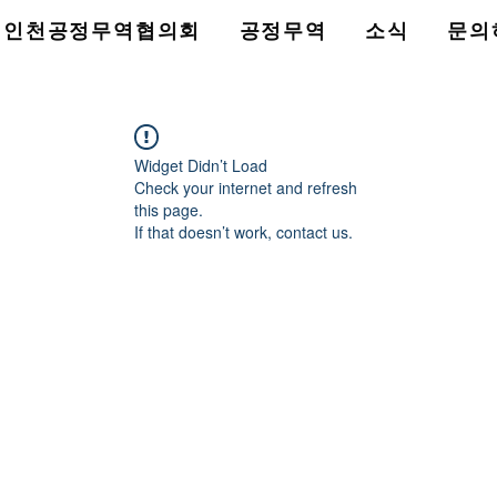
인천공정무역협의회
공정무역
소식
문의
Widget Didn’t Load
Check your internet and refresh
this page.
If that doesn’t work, contact us.