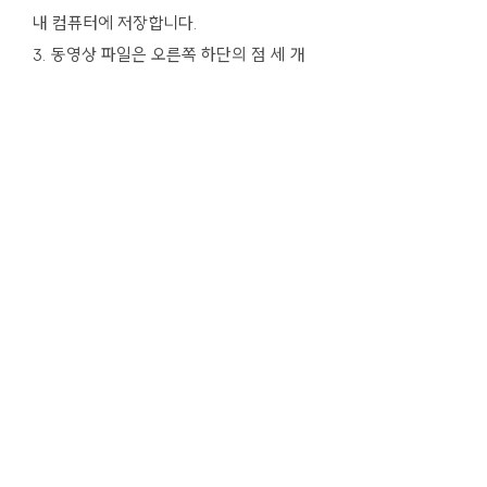
내 컴퓨터에 저장합니다.
3. 동영상 파일은 오른쪽 하단의 점 세 개
버튼을 눌러 내 컴퓨터에 저장합니다.
4. 문서나 파일은 오른쪽 상단 다운로드
버튼을 눌러 내 컴퓨터에 저장합니다.
인천공정무역협의회 소개
오시는 길
주소: 인천광역시 남동구 예술로 206, 구월중앙플라자
B동 402호
대표전화:
032-422-6116
|
ifto@hanmail.net
|
사업자 등록번호:
131-82-16248