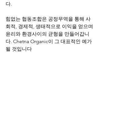
다.
힘없는 협동조합은 공정무역을 통해 사
회적, 경제적, 생태적으로 이익을 얻으며 
윤리와 환경사이의 균형을 만들어갑니
다. Chetna Organic이 그 대표적인 예가 
될 것입니다
#
목화생산
 #
공정무역
 #
공정무역목화
 #
공
정무역면화
 #
인도공정무역
 #
인도
#
ChetnaOrganic
 #
공정무역사례
 #
공정무
역단체
 #
공정무역협동조합
 #
인도공정무
역사례