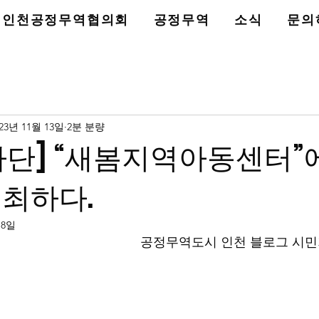
인천공정무역협의회
공정무역
소식
문의
023년 11월 13일
2분 분량
단] “새봄지역아동센터”
최하다.
18일
공정무역도시 인천 블로그 시민기