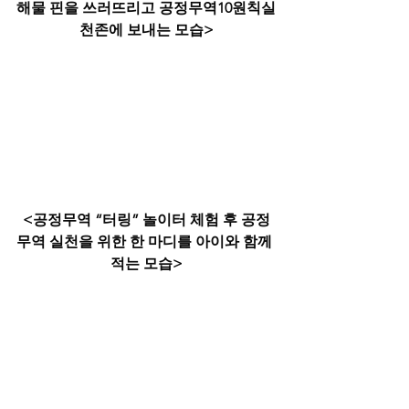
해물 핀을 쓰러뜨리고 공정무역10원칙실
천존에 보내는 모습>
​<공정무역 “터링” 놀이터 체험 후 공정
무역 실천을 위한 한 마디를 아이와 함께 
적는 모습>
계양공정무역협의회를 소개하자면
2018년 11월 공정무역지원 및 육성조레
제정을 시작으로 2019년 5월 공정무역도
시 계양선포식을 했다. 2020년 1월 우리