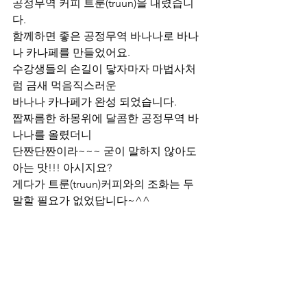
공정무역 커피 트룬(truun)을 내렸습니
다.
함께하면 좋은 공정무역 바나나로 바나
나 카나페를 만들었어요.
수강생들의 손길이 닿자마자 마법사처
럼 금새 먹음직스러운 
바나나 카나페가 완성 되었습니다.
짭짜름한 하몽위에 달콤한 공정무역 바
나나를 올렸더니
단짠단짠이라~~~ 굳이 말하지 않아도 
아는 맛!!! 아시지요?
게다가 트룬(truun)커피와의 조화는 두 
말할 필요가 없었답니다~^^