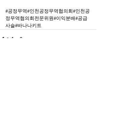
#공정무역
#인천공정무역협의회#인천공
정무역협의회전문위원#이익분배#공급
사슬#바나나키트
전체 보기
최근 게시물