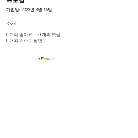
프로필
가입일: 2023년 8월 16일
소개
0
개의 좋아요
0
개의 댓글
0
개의 베스트 답변
인천공정무역협의회 소개
오시는 길
주소: 인천광역시 남동구 예술로 206, 구월중앙플라자
B동 402호
대표전화:
032-422-6116
|
ifto@hanmail.net
|
사업자 등록번호:
131-82-16248